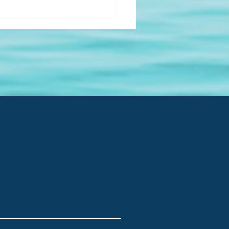
møte Norges Kystfiskarlag