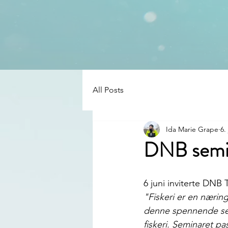
All Posts
Ida Marie Grape
6.
DNB semina
6 juni inviterte DNB 
"Fiskeri er en næring
denne spennende sekt
fiskeri. Seminaret pa