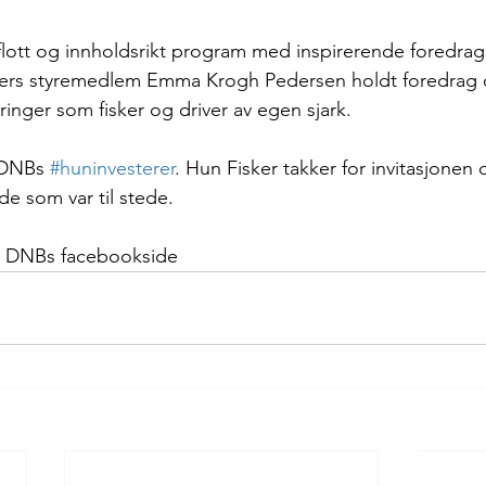
lott og innholdsrikt program med inspirerende foredrag
kers styremedlem Emma Krogh Pedersen holdt foredrag 
inger som fisker og driver av egen sjark.
 DNBs 
#huninvesterer
. Hun Fisker takker for invitasjonen
r de som var til stede.
av DNBs facebookside