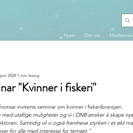
Hjem
Om oss
Medlemsk
 juni 2024
1 min lesing
r "Kvinner i fiskeri"
Tromsø inviterte seminar om kvinner i fiskeribransjen.
 med utallige muligheter og vi i DNB ønsker å skape nysgj
oren. Samtidig vil vi også fremheve styrken i et økt ma
sser for alle med interesse for temaet."