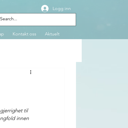
Logg inn
ap
Kontakt oss
Aktuelt
errighet til 
ngfold innen 